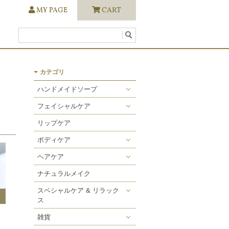
MY PAGE
CART
カテゴリ
ハンドメイドソープ
ワールドソープ
フェイシャルケア
ヨギソープ
化粧水／美容オイル
リップケア
石けんシャンプー
保湿・保護クリーム
ボディケア
スペシャルソープ
ボディオイル
ヘアケア
石けんシャンプー
ナチュラルメイク
ヘアトリートメント
スペシャルケア & リラック
ス
ヘアスタイリング
入浴剤
雑貨