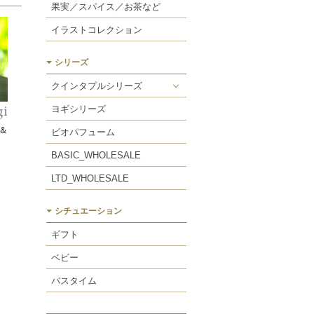
スペシャルケア
リラックスグッズ
果実／スパイス／お茶など
リフレッシュケア
ケアキット
イラストコレクション
アロマキャンドル
ソープディッシュ／ケース
シリーズ
ワックスサシェ
タオル
クインタプルシリーズ
ヒマラヤンネトル
ウォーター
ヨギシリーズ
gi
ミスト
＆
ビオパフューム
エッセンス
BASIC_WHOLESALE
ヴェール
LTD_WHOLESALE
バリア
シチュエーション
エアリーオイル
ギフト
ベビー
バスタイム