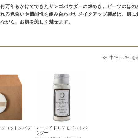
、何万年もかけてできたサンゴパウダーの煌めき。ビーツのほの
まれる色合いや機能性を組み合わせたメイクアップ製品は、肌に
しながら、お肌を美しく魅せます。
3件中1件～3件を
ックコットンパフ
マーメイドＵＶモイストパ
ウダー