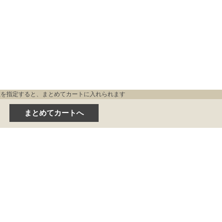
数を指定すると、まとめてカートに入れられます
E
PRODUCT
OUR STORY
HOW TO CARE
FAQ
SHO
お問い合わせ
INSTAGRAM
ご利用案内
プライバシーポリシー
特定商取引法