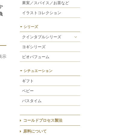
スペシャルケア
リラックスグッズ
果実／スパイス／お茶など
か
リフレッシュケア
ケアキット
イラストコレクション
負
アロマキャンドル
ソープディッシュ／ケース
シリーズ
ワックスサシェ
タオル
クインタプルシリーズ
ヒマラヤンネトル
ウォーター
ヨギシリーズ
ミスト
表示
ビオパフューム
エッセンス
シチュエーション
ヴェール
ギフト
バリア
ベビー
エアリーオイル
バスタイム
コールドプロセス製法
原料について