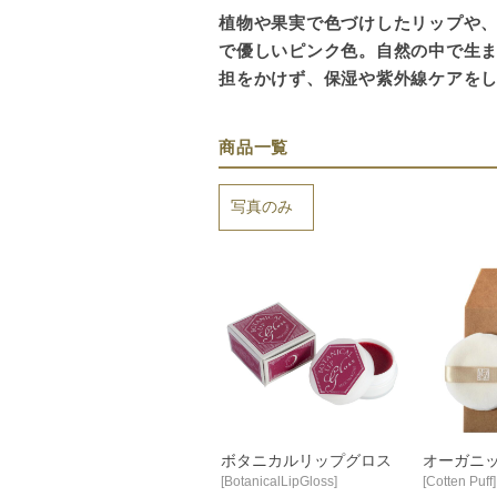
植物や果実で色づけしたリップや
で優しいピンク色。自然の中で生
担をかけず、保湿や紫外線ケアを
商品一覧
表示切替：
並び順：
ボタニカルリップグロス
オーガニ
[BotanicalLipGloss]
[Cotten Puff]