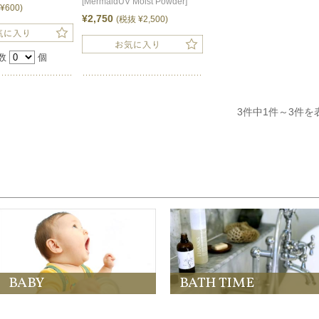
[MermaidUV Moist Powder]
¥600)
¥2,750
(税抜 ¥2,500)
数
個
3件中1件～3件を
BABY
BATH TIME