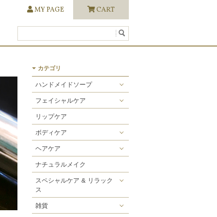
MY PAGE
CART
カテゴリ
ハンドメイドソープ
ワールドソープ
フェイシャルケア
ヨギソープ
化粧水／美容オイル
リップケア
石けんシャンプー
保湿・保護クリーム
ボディケア
スペシャルソープ
ボディオイル
ヘアケア
石けんシャンプー
ナチュラルメイク
ヘアトリートメント
スペシャルケア & リラック
ス
ヘアスタイリング
入浴剤
雑貨