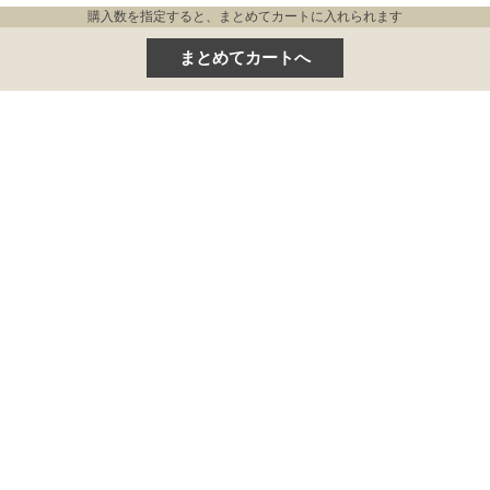
購入数を指定すると、まとめてカートに入れられます
HOME
PRODUCT
OUR STORY
HOW TO CARE
FAQ
SHOP LIST
お問い合わせ
INSTAGRAM
ご利用案内
プライバシーポリシー
特定商取引法
会社概要
プレス情報
新規お取引をご希望の方