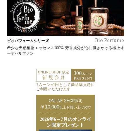
Bio Perfume
ビオパフュームシリーズ
希少な天然植物エッセンス100% 芳香成分が心に働きかける極上オ
ーデパルファン
1ムーン=1円として商品購入時に
ご利用いただけます
ONLINE SHOP限定
￥10,000
以上お買い上げの方
2026年6～7月のオンライ
ン限定プレゼント